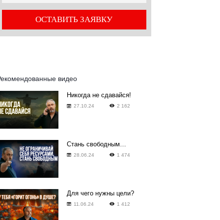
Рекомендованные видео
Никогда не сдавайся!
27.10.24
2 162
Стань свободным…
28.06.24
1 474
Для чего нужны цели?
11.06.24
1 412